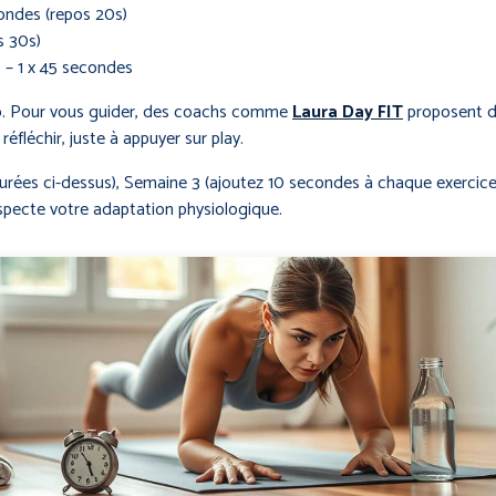
ondes (repos 20s)
s 30s)
 – 1 x 45 secondes
o. Pour vous guider, des coachs comme
Laura Day FIT
proposent de
fléchir, juste à appuyer sur play.
urées ci-dessus), Semaine 3 (ajoutez 10 secondes à chaque exercice
specte votre adaptation physiologique.