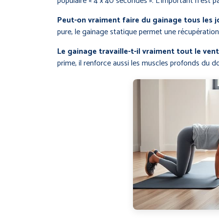
populaire « 4 x 40 secondes ». L’important n’est p
Peut-on vraiment faire du gainage tous les j
pure, le gainage statique permet une récupération
Le gainage travaille-t-il vraiment tout le vent
prime, il renforce aussi les muscles profonds du do