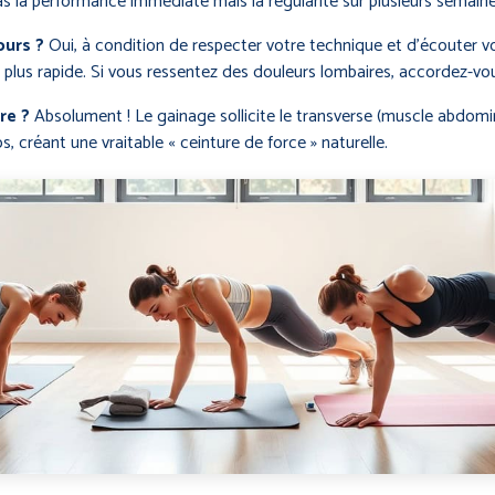
as la performance immédiate mais la régularité sur plusieurs semaine
ours ?
Oui, à condition de respecter votre technique et d’écouter v
 plus rapide. Si vous ressentez des douleurs lombaires, accordez-vou
re ?
Absolument ! Le gainage sollicite le transverse (muscle abdomina
s, créant une vraitable « ceinture de force » naturelle.