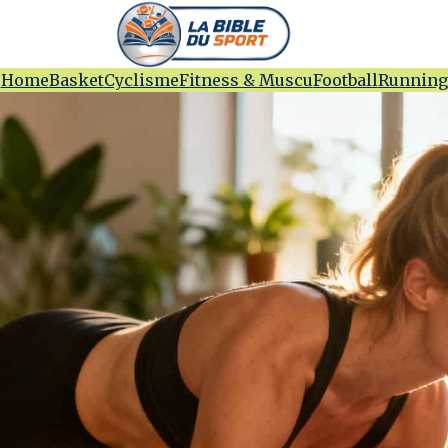
Home
Basket
Cyclisme
Fitness & Muscu
Football
Running