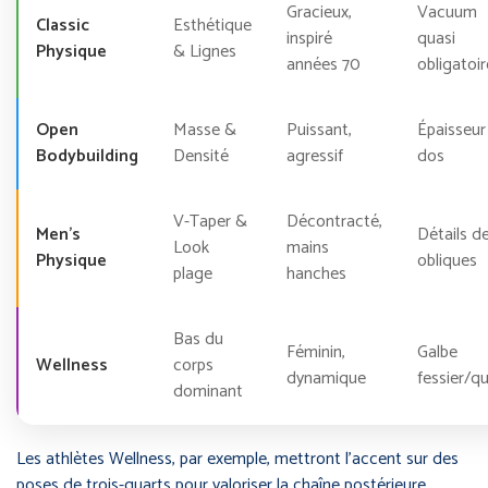
Gracieux,
Vacuum
Classic
Esthétique
inspiré
quasi
Physique
& Lignes
années 70
obligatoir
Open
Masse &
Puissant,
Épaisseur
Bodybuilding
Densité
agressif
dos
V-Taper &
Décontracté,
Men’s
Détails d
Look
mains
Physique
obliques
plage
hanches
Bas du
Féminin,
Galbe
Wellness
corps
dynamique
fessier/q
dominant
Les athlètes Wellness, par exemple, mettront l’accent sur des
poses de trois-quarts pour valoriser la chaîne postérieure,