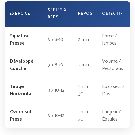
SÉRIES X
EXERCICE
REPOS
OBJECTIF
REPS
Squat ou
Force /
3 x 8-10
2 min
Presse
Jambes
Développé
Volume /
3 x 8-10
2 min
Couché
Pectoraux
Tirage
1 min
Épaisseur /
3 x 10-12
Horizontal
30
Dos
Overhead
1 min
Largeur /
3 x 10-12
Press
30
Épaules