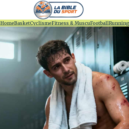
Home
Basket
Cyclisme
Fitness & Muscu
Football
Running