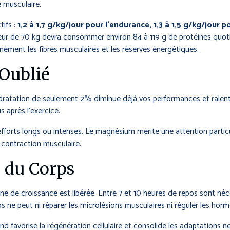
e musculaire.
ifs :
1,2 à 1,7 g/kg/jour pour l’endurance, 1,3 à 1,5 g/kg/jour p
ur de 70 kg devra consommer environ 84 à 119 g de protéines quoti
nément les fibres musculaires et les réserves énergétiques.
 Oublié
atation de seulement 2% diminue déjà vos performances et ralentit 
 après l’exercice.
’efforts longs ou intenses. Le magnésium mérite une attention partic
a contraction musculaire.
 du Corps
de croissance est libérée. Entre 7 et 10 heures de repos sont néce
rps ne peut ni réparer les microlésions musculaires ni réguler les h
nd favorise la régénération cellulaire et consolide les adaptations