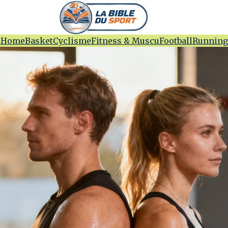
Home
Basket
Cyclisme
Fitness & Muscu
Football
Running