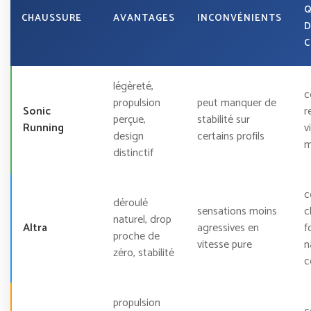
Q
CHAUSSURE
AVANTAGES
INCONVÉNIENTS
D
C
légèreté,
c
propulsion
peut manquer de
Sonic
r
perçue,
stabilité sur
Running
v
design
certains profils
m
distinctif
c
déroulé
sensations moins
c
naturel, drop
Altra
agressives en
f
proche de
vitesse pure
n
zéro, stabilité
c
propulsion