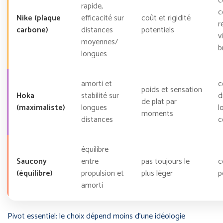
c
rapide,
c
Nike (plaque
efficacité sur
coût et rigidité
r
carbone)
distances
potentiels
v
moyennes/
b
longues
amorti et
c
poids et sensation
Hoka
stabilité sur
d
de plat par
(maximaliste)
longues
l
moments
distances
c
équilibre
Saucony
entre
pas toujours le
c
(équilibre)
propulsion et
plus léger
p
amorti
Pivot essentiel: le choix dépend moins d’une idéologie